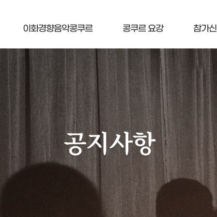
이화경향음악콩쿠르
콩쿠르 요강
참가신