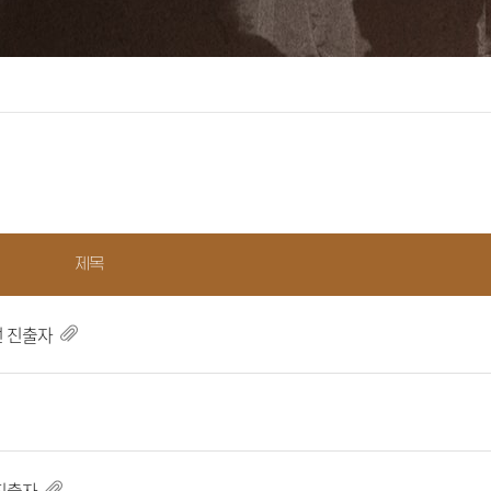
제목
선 진출자
진출자