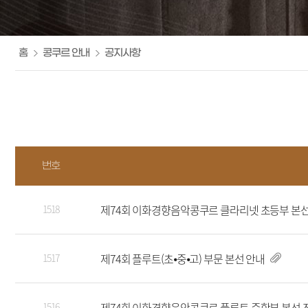
홈
콩쿠르 안내
공지사항
번호
제74회 이화경향음악콩쿠르 클라리넷 초등부 본
1518
제74회 플루트(초⦁중⦁고) 부문 본선 안내
1517
제74회 이화경향음악콩쿠르 플루트 중학부 본선 
1516