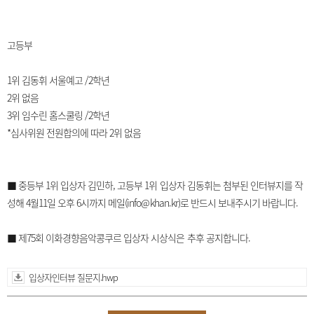
고등부
1위 김동휘 서울예고 /2학년
2위 없음
3위 임수린 홈스쿨링 /2학년
*심사위원 전원합의에 따라 2위 없음
■ 중등부 1위 입상자 김민하, 고등부 1위 입상자 김동휘는 첨부된 인터뷰지를 작
성해 4월11일 오후 6시까지 메일(info@khan.kr)로 반드시 보내주시기 바랍니다.
■ 제75회 이화경향음악콩쿠르 입상자 시상식은 추후 공지합니다.
입상자인터뷰 질문지.hwp