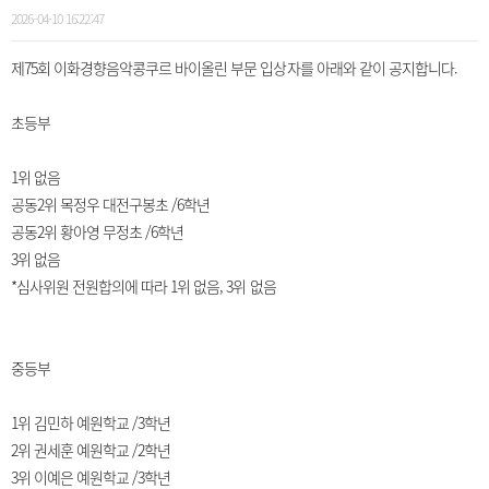
2026-04-10 16:22:47
제75회 이화경향음악콩쿠르 바이올린 부문 입상자를 아래와 같이 공지합니다.
초등부
1위 없음
공동2위 목정우 대전구봉초 /6학년
공동2위 황아영 무정초 /6학년
3위 없음
*심사위원 전원합의에 따라 1위 없음, 3위 없음
중등부
1위 김민하 예원학교 /3학년
2위 권세훈 예원학교 /2학년
3위 이예은 예원학교 /3학년