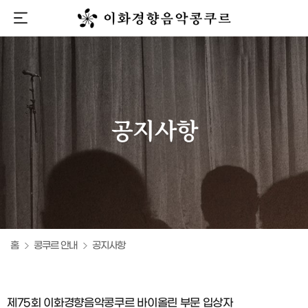
홈
콩쿠르 안내
공지사항
제75회 이화경향음악콩쿠르 바이올린 부문 입상자