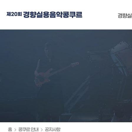
경향실
홈
콩쿠르 안내
공지사항