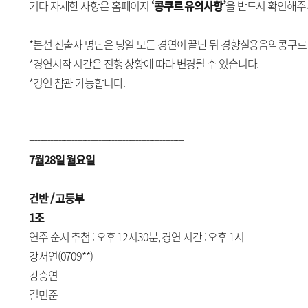
기타 자세한 사항은 홈페이지
‘콩쿠르 유의사항’
을 반드시 확인해주
*본선 진출자 명단은 당일 모든 경연이 끝난 뒤 경향실용음악콩쿠르
*경연시작 시간은 진행 상황에 따라 변경될 수 있습니다.
*경연 참관 가능합니다.
----------------------------------------------------------
7월28일 월요일
건반 / 고등부
1조
연주 순서 추첨 : 오후 12시30분, 경연 시간 : 오후 1시
강서연(0709**)
강승연
길민준