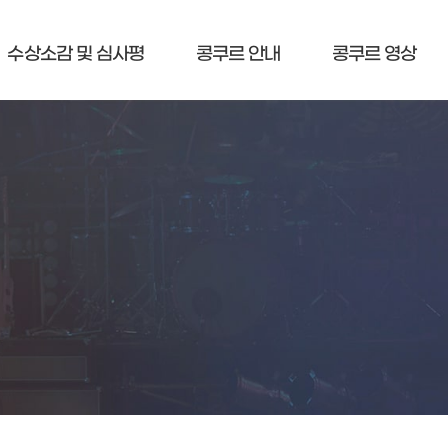
수상소감 및 심사평
콩쿠르 안내
콩쿠르 영상