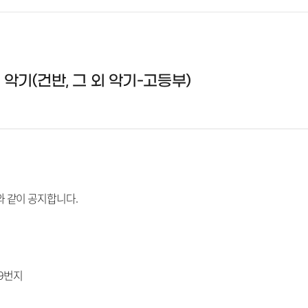
악기(건반, 그 외 악기-고등부)
와 같이 공지합니다.
-9번지