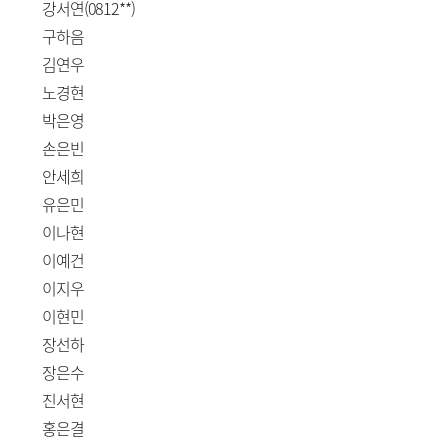
강서연(0812**)
구하음
김연우
노경현
박은영
손은빈
안세희
유은민
이나현
이예건
이지우
이현민
장선하
장은수
진서현
홍은결