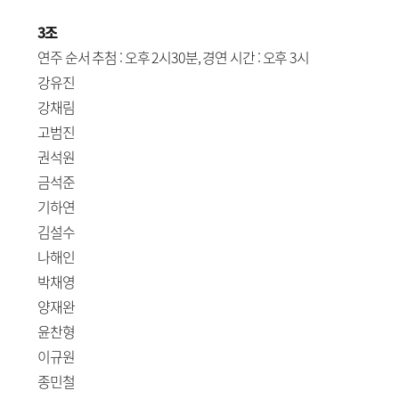
3조
연주 순서 추첨 : 오후 2시30분, 경연 시간 : 오후 3시
강유진
강채림
고범진
권석원
금석준
기하연
김설수
나해인
박채영
양재완
윤찬형
이규원
종민철