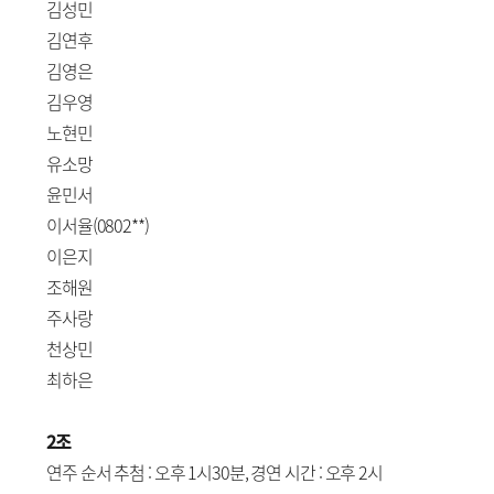
김성민
김연후
김영은
김우영
노현민
유소망
윤민서
이서율(0802**)
이은지
조해원
주사랑
천상민
최하은
2조
연주 순서 추첨 : 오후 1시30분, 경연 시간 : 오후 2시