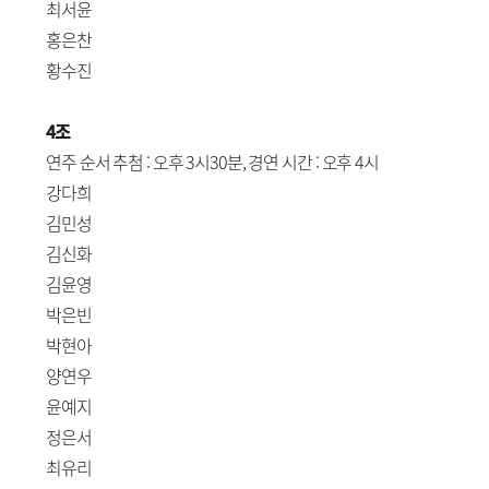
최서윤
홍은찬
황수진
4조
연주 순서 추첨 : 오후 3시30분, 경연 시간 : 오후 4시
강다희
김민성
김신화
김윤영
박은빈
박현아
양연우
윤예지
정은서
최유리