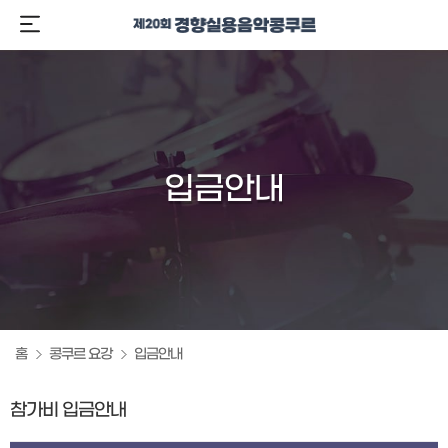
입금안내
홈
콩쿠르 요강
입금안내
참가비 입금안내