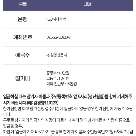
구분
내용
은행
KEB하나은행
계좌번호
071-22-01820-7
예금주
㈜경향신문사
중등부 : 10만원
참가비
고등부 : 12만원
대학·일반부 : 15만원
입금하실 때는 참가자 이름과 주민등록번호 앞 6자리(생년월일)를 함께 기재해주
시기 바랍니다.(예: 김경향110123)
참가신청만 하고 참가신청 접수기간에 입금하지 않을 경우 참가신청이 자동 취소됩
니다.
콩쿠르 참가자와 입금자의 성명이 다르거나 여러 명의 참가비를 한 사람 이름으로
입금할 경우,
하단에 '입금자 기재 바로가기' 를 통해 참가자 이름과 주민등록번호 '앞 6자리' 및 입