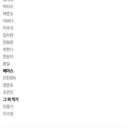
박지수
백준오
이바다
이우석
임지현
장동원
최한나
한윤지
황실
베이스
STEVEN
명준호
조은민
그 외 악기
민홍기
이수정