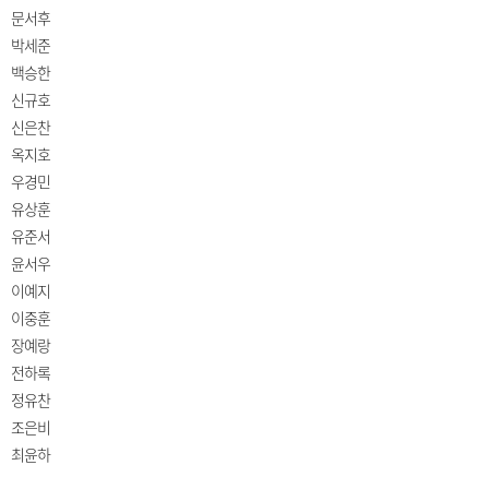
문서후
박세준
백승한
신규호
신은찬
옥지호
우경민
유상훈
유준서
윤서우
이예지
이중훈
장예랑
전하록
정유찬
조은비
최윤하