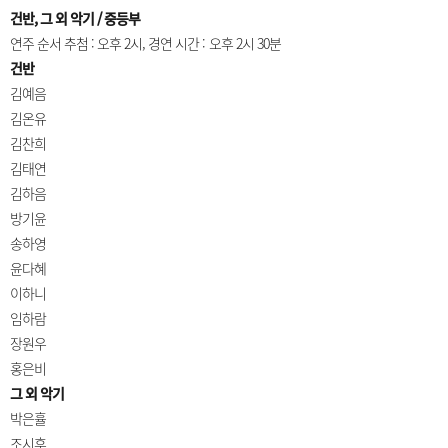
건반, 그 외 악기 / 중등부
연주 순서 추첨 : 오후 2시, 경연 시간 : 오후 2시 30분
건반
김예음
김온유
김찬희
김태연
김하음
방기윤
송하영
윤다혜
이하니
임하람
장원우
홍은비
그 외 악기
박은휼
조시후