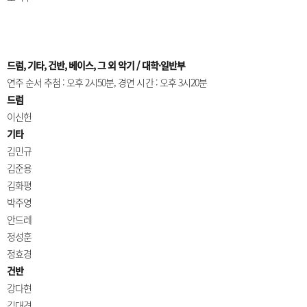
드럼, 기타, 건반, 베이스, 그 외 악기 / 대학·일반부
연주 순서 추첨 : 오후 2시50분, 경연 시간 : 오후 3시20분
드럼
이신헌
기타
김민규
김준용
김화평
박주영
안드레
정성훈
정효경
건반
강다현
김대경