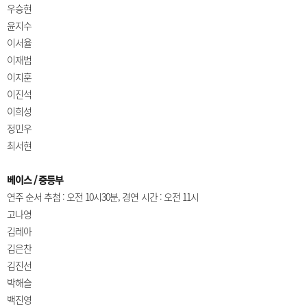
우승현
윤지수
이서율
이재범
이지훈
이진석
이희성
정민우
최서현
베이스 / 중등부
연주 순서 추첨 : 오전 10시30분, 경연 시간 : 오전 11시
고나영
김레아
김은찬
김진선
박해슬
백진영