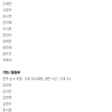
신재언
신정우
심나연
안지혜
이시훈
임민아
임태준
정민재
정우진
최예서
기타 / 중등부
연주 순서 추첨 : 오후 12시30분, 경연 시간 : 오후 1시
김민찬
김시온
김연휘
김현우
류시원