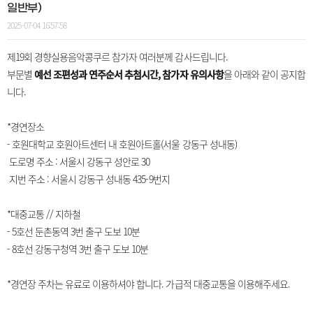
일반부)
2025-07-04 16:57:58
제19회 경향실용음악콩쿠르 참가자 여러분께 감사드립니다.
부문별
예선 조편성과 연주순서 추첨시간, 참가자 유의사항
을 아래와 같이 공지합
니다.
*경연장소
- 호원대학교 호원아트센터 내 호원아트홀(서울 강동구 성내동)
도로명 주소 : 서울시 강동구 성안로 30
지번 주소 : 서울시 강동구 성내동 435-9번지
*대중교통 // 지하철
- 5호선 둔촌동역 3번 출구 도보 10분
- 8호선 강동구청역 3번 출구 도보 10분
*경연장 주차는 유료로 이용하셔야 합니다. 가급적 대중교통을 이용해주세요.