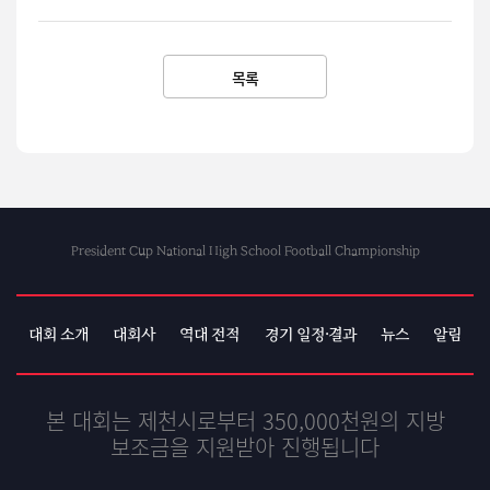
목록
President Cup National High School Football Championship
대회 소개
대회사
역대 전적
경기 일정·결과
뉴스
알림
본 대회는 제천시로부터 350,000천원의 지방
보조금을 지원받아 진행됩니다