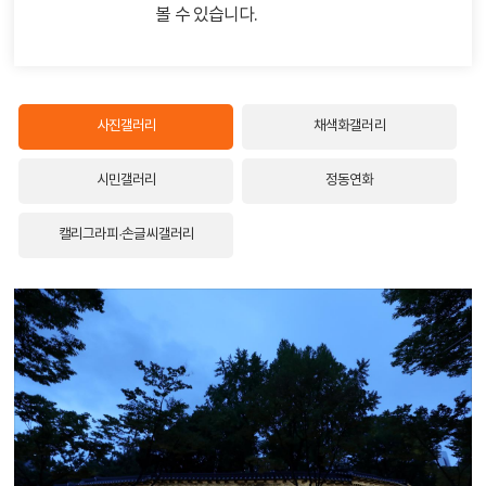
볼 수 있습니다.
사진갤러리
채색화갤러리
시민갤러리
정동연화
캘리그라피·손글씨갤러리