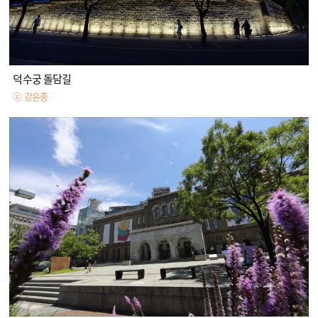
덕수궁 돌담길
ⓒ 강윤중