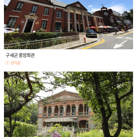
구세군 중앙회관
ⓒ 정지윤