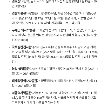
경교장:
<광복, 끝과 시작의 문턱에서> 전시 진행 (25년 7월 15일 ~ 26
년 4월 5일)
경찰박물관:
(특별전시) 창경 80주년, 개관 20주년 기념 '나의 영웅, 우
리의 경찰' (25년 8월 12일~26년 6월 28일) 경찰 역사, 기능별 업무 소
개, 순찰차, 오토바이 탑승 체험, 사격체험 프로그램 진행
구세군 역사박물관:
구세군의 선교와 나눔의 역사, 독립운동가와 순교
자의 희생과 헌신을 만나는 상설전시와 자선냄비 체험 공간 (전시시간:
10:00~18:00)
국토발전전시관:
(기획 전시) <해외건설 누적수주 1조 달러 기념 기획
전 '기억을 넘어 미래로'> (25년 9월 16일 ~ 26년 3월 8일/09:30~17:30,
월요일 휴관) (상설전시) 화~일 09:30~17:30(월요일 휴관, 17시 입장마
감)
농업·쌀박물관:
2025년 특별기획전 <홍도야,놀자!> 전시 진행 (25년 11
월 2일 ~ 26년 4월 5일)
배재학당역사박물관:
<해방정국과 배재학당> 전시 진행 (25년 8월 14
일 ~ 26년 8월 14일)
서울역사박물관:
기획전시 <미증유의 대홍수> (25년 9월 26일 ~ 11월
6일), 을축년 대홍수 100주년을 맞아, 서울의 역사적 재난을 돌아보고
기후위기 시대의 대비를 모색하는 전시