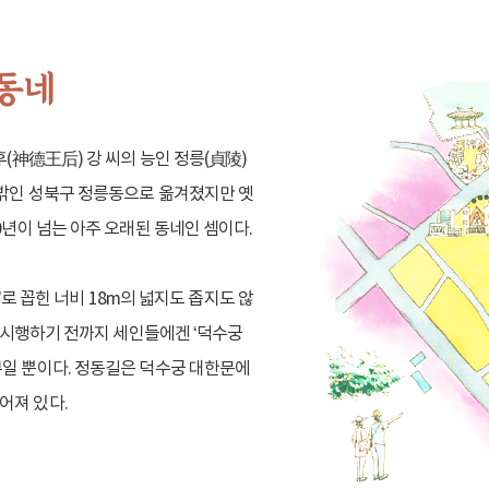
후(神德王后) 강 씨의 능인 정릉(貞陵)
 밖인 성북구 정릉동으로 옮겨졌지만 옛
0년이 넘는 아주 오래된 동네인 셈이다.
길’로 꼽힌 너비 18m의 넓지도 좁지도 않
로 시행하기 전까지 세인들에겐 ‘덕수궁
부일 뿐이다. 정동길은 덕수궁 대한문에
어져 있다.