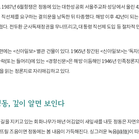
 1987년 6월항쟁은 정동에 있는 대한성공회 서울주교좌 성당에서 울린 4
 직선제를 요구하는 결의문을 낭독한 뒤 타종했다. 해방 이후 42년이 되
달궜다. 전두환 군사독재정권을 무너뜨리고, 대통령 직선제 도입 등 절차적
에는 <신아일보> 별관 건물이 있다. 1965년 창간된 <신아일보>는 ‘독자
(또는 들머리)에 있는 <경향신문>은 해방 이듬해인 1946년 민족정론지를
을 읽는 정론지로 자리매김하고 있다.
정동길을 지키고 있는 회화나무가 매년 어김없이 새잎새를 내듯 정동은 자
뜨릴 즈음이면 정동에는 봄 내음이 가득해진다. 싱그러운 녹음(綠陰)이 