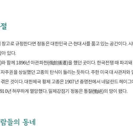
 창고로 규정한다면 정동은 대한민국 근·현대사를 품고 있는 공간이다. 시
아 있다.
와 함께 1896년 아관파천(俄館播遷)을 했던 곳이다. 한국전쟁 때 파괴돼
자주권을 상실했던 고종의 탄식이 들리는 듯하다. 주한 미국 대사관저와 담
 겪은 것이다. 대한제국 황제 고종은 1907년 중명전에서 네덜란드 헤이
910년 허무하게 멸망했다. 일제강점기 정동은 통절(慟絕)의 땅이 됐다.