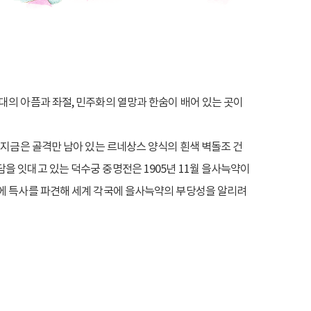
대의 아픔과 좌절, 민주화의 열망과 한숨이 배어 있는 곳이
 지금은 골격만 남아 있는 르네상스 양식의 흰색 벽돌조 건
을 잇대고 있는 덕수궁 중명전은 1905년 11월 을사늑약이
그에 특사를 파견해 세계 각국에 을사늑약의 부당성을 알리려