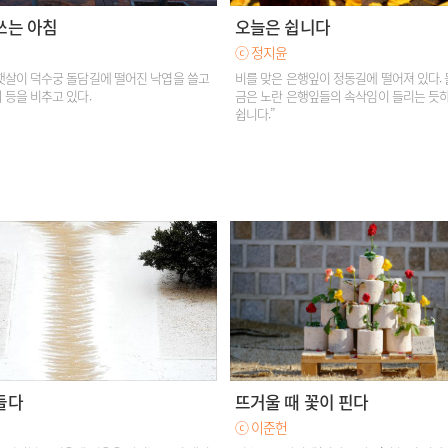
쓰는 아침
오늘은 쉽니다
ⓒ 정지윤
햇살이 덕수궁 돌담길에 떨어진 낙엽을 쓸고
비를 맞은 은행잎이 정동길에 떨어져 있다.
 등을 비추고 있다.
금은 노란 은행잎들의 속삭임이 들리는 듯하
쉽니다.”
들다
뜨거울 때 꽃이 핀다
ⓒ 이준헌