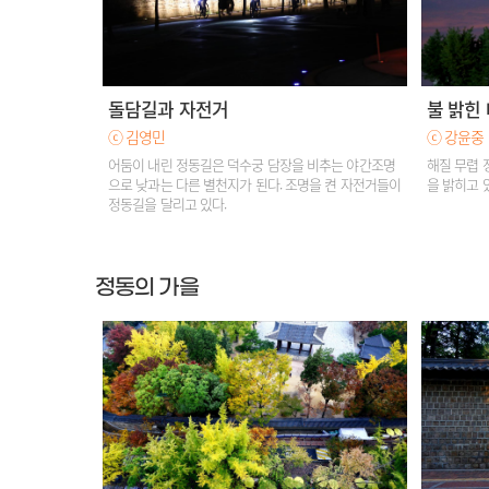
돌담길과 자전거
불 밝힌
ⓒ 김영민
ⓒ 강윤중
어둠이 내린 정동길은 덕수궁 담장을 비추는 야간조명
해질 무렵 
으로 낮과는 다른 별천지가 된다. 조명을 켠 자전거들이
을 밝히고 
정동길을 달리고 있다.
정동의 가을