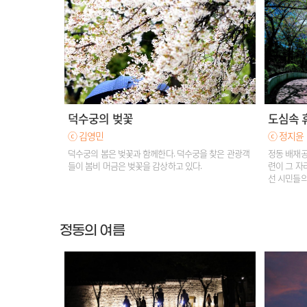
덕수궁의 벚꽃
도심속 
ⓒ 김영민
ⓒ 정지윤
덕수궁의 봄은 벚꽃과 함께한다. 덕수궁을 찾은 관광객
정동 배재공
들이 봄비 머금은 벚꽃을 감상하고 있다.
련이 그 자
선 시민들의
정동의 여름