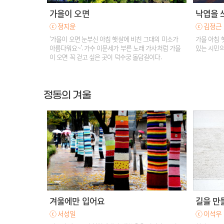
가을이 오면
낙엽을 
ⓒ 정지윤
ⓒ 김정근
‘가을이 오면 눈부신 아침 햇살에 비친 그대의 미소가
가을 아침 
아름다워요~’. 가수 이문세가 부른 노래 가사처럼 가을
있는 시민의
이 오면 꼭 걷고 싶은 곳이 덕수궁 돌담길이다.
정동의 겨울
겨울에만 입어요
길을 만
ⓒ 서성일
ⓒ 이석우