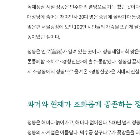
독재정권 시절 정동은 민주화의 열망으로 가득 찼던 곳이다.
대성당에 숨어든 재야인사 20여 명은 종탑에 올라가 대통령
맞은편 서울광장에 모인 100만 시민들의 가슴을 뜨겁게 
동이었던 셈이다.
정동은 언로(言路)가 열려 있는 곳이다. 정동제일교회 맞은편
론통폐합 조치로 <경향신문>에 흡수·통합됐다. 정동길 끝자락
서 소공동에서 정동으로 옮겨온 <경향신문>은 시대의 진실
정동은 해마다 늙어가고, 해마다 젊어진다. 500년 넘게 
정동의 사계절은 아름답다. 덕수궁 살구나무가 꽃망울을 터