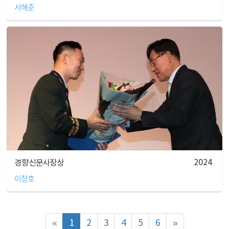
서해준
2024
경향신문사장상
이창호
«
1
2
3
4
5
6
»