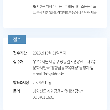
※ 학생은 체험수기, 동아리 활동사항, 소논문·리포
트(분량 제한 없음), 경제워크북 등에서 선택해 제출
접수
접수기간
2026년 10월 31일까지
접수처
우편 : 서울시 중구 정동길 3 경향신문사 7층
문화사업국 ‘경향금융교육대상’ 담당자 앞
e-mail : info@khan.kr
발표&시상
2026년 12월
문의
경향신문 경향금융교육대상 담당자
02-3701-1601