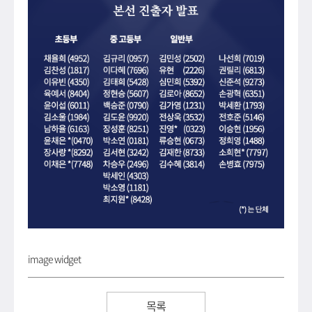
image widget
목록