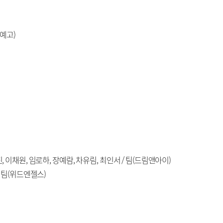
예고)
, 이채원, 임로하, 장예람, 차유림, 최인서 / 팀(드림앤아이)
/ 팀(위드엔젤스)