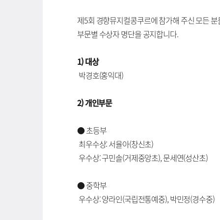
제5회 경향뮤지컬콩쿠르에 참가해 주신 모든 분
부문별 수상자 명단을 공지합니다.
1) 대상
박경호(홍익대)
2) 개인부문
● 초등부
최우수상: 서율아(창신초)
우수상: 구민솔(거제중앙초), 문세연(성산초)
● 중학부
우수상: 양라인(국립전통예중), 박민정(경수중)