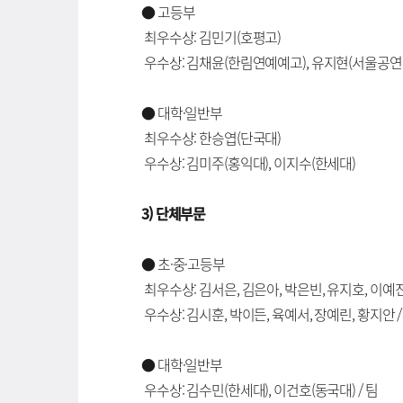
● 고등부
최우수상: 김민기(호평고)
우수상: 김채윤(한림연예예고), 유지현(서울공연
● 대학·일반부
최우수상: 한승엽(단국대)
우수상: 김미주(홍익대), 이지수(한세대)
3) 단체부문
● 초·중·고등부
최우수상: 김서은, 김은아, 박은빈, 유지호, 이예진
우수상: 김시훈, 박이든, 육예서, 장예린, 황지안 
● 대학·일반부
우수상: 김수민(한세대), 이건호(동국대) / 팀