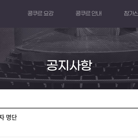
콩쿠르 요강
콩쿠르 안내
참가
공지사항
자 명단